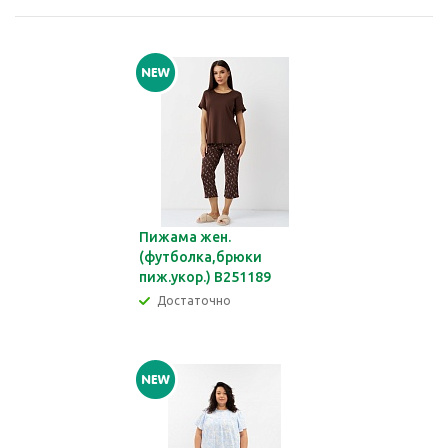
Пижама жен.
(футболка,брюки
пиж.укор.) В251189
Достаточно