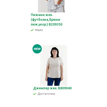
Пижама жен.
(футболка,брюки
пиж.укор.) В209350
Мало
Джемпер жен. В809040
Достаточно