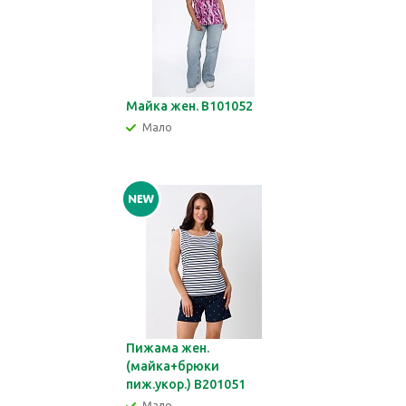
Майка жен. В101052
Мало
Пижама жен.
(майка+брюки
пиж.укор.) В201051
Мало