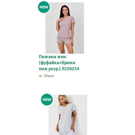
Пижама жен.
(фуфайка+брюки
пиж.укор.) Л259234
Мало