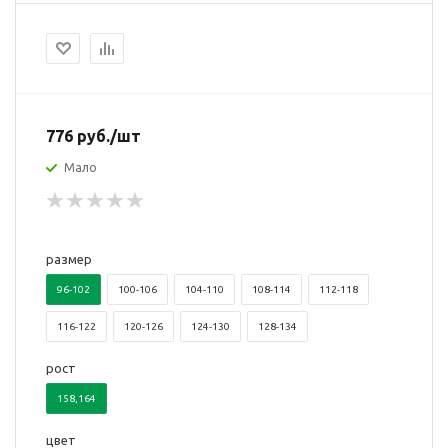
776
руб.
/шт
Мало
размер
96-102
100-106
104-110
108-114
112-118
116-122
120-126
124-130
128-134
рост
158,164
цвет