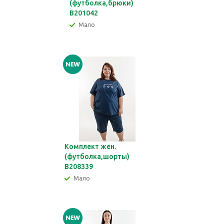
(футболка,брюки)
В201042
Мало
Комплект жен.
(футболка,шорты)
В208339
Мало