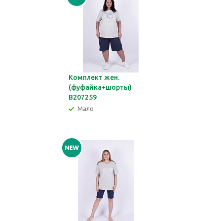
Комплект жен.
(фуфайка+шорты)
В207259
Мало