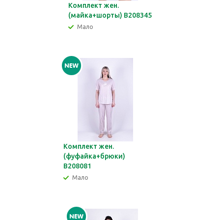
Комплект жен.
(майка+шорты) В208345
Мало
Комплект жен.
(фуфайка+брюки)
В208081
Мало