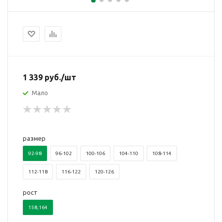
1 339
руб.
/шт
Мало
размер
92-98
96-102
100-106
104-110
108-114
112-118
116-122
120-126
рост
158,164