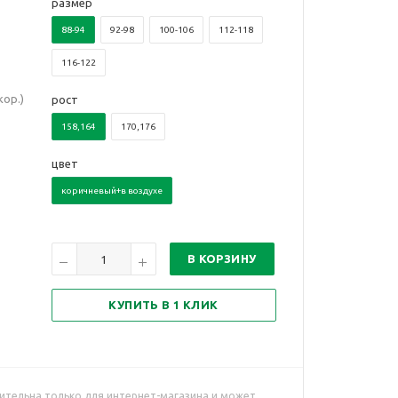
размер
88-94
92-98
100-106
112-118
116-122
ор.)
рост
158,164
170,176
цвет
коричневый+в воздухе
В КОРЗИНУ
КУПИТЬ В 1 КЛИК
ительна только для интернет-магазина и может