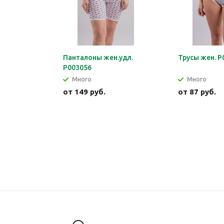
Панталоны жен.удл.
Трусы жен. Р
Р003056
Много
Много
от
149 руб.
от
87 руб.