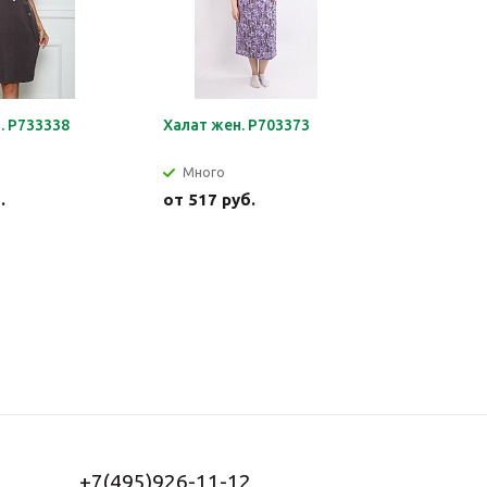
. Р733338
Халат жен. Р703373
Джемпер 
Много
Много
.
от
517 руб.
от
540 р
+7(495)926-11-12