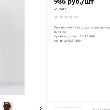
986
руб.
/шт
Мало
Пижама жен.(футболка,брюки пиж.ук
В251189
Производитель: СВIТАНАК
Артикул: В251189
Цена действ