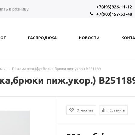
+7(495)926-11-12
пить в розницу
+7(903)157-53-48
ЛОГ
РАСПРОДАЖА
НОВОСТИ
КОНТ
амы
-
Пижама жен.(футболка,брюки пиж.укор.) В251189
а,брюки пиж.укор.) В25118
Отложить
Сравнить