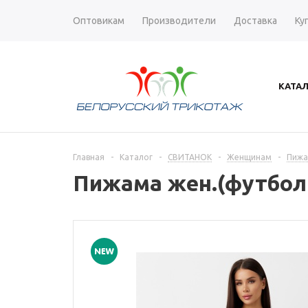
Оптовикам
Производители
Доставка
Ку
КАТА
Главная
-
Каталог
-
СВИТАНОК
-
Женщинам
-
Пиж
Пижама жен.(футболк