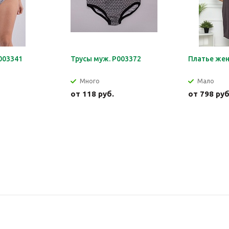
003341
Трусы муж. Р003372
Платье жен
Много
Мало
от
118 руб.
от
798 руб