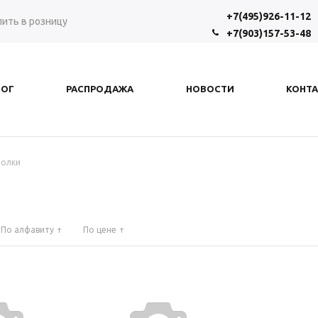
+7(495)926-11-12
пить в розницу
+7(903)157-53-48
ЛОГ
РАСПРОДАЖА
НОВОСТИ
КОНТ
олки
По алфавиту
По цене