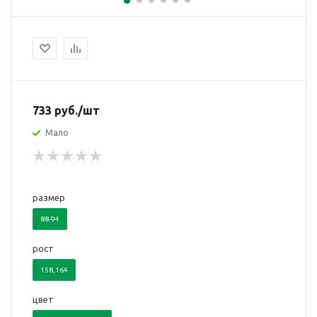
733
руб.
/шт
Мало
размер
88-94
рост
158,164
цвет