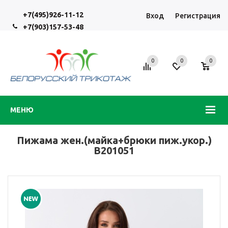
+7(495)926-11-12
Вход
Регистрация
+7(903)157-53-48
0
0
0
МЕНЮ
Пижама жен.(майка+брюки пиж.укор.)
В201051