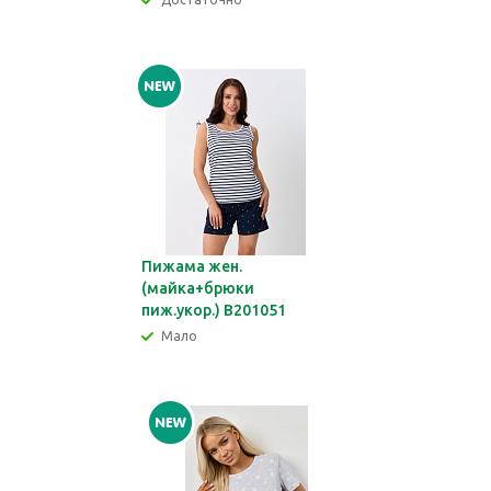
Пижама жен.
(майка+брюки
пиж.укор.) В201051
Мало