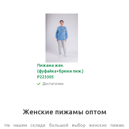
Пижама жен.
(фуфайка+брюки пиж.)
Р223305
Достаточно
Женские пижамы оптом
На нашем складе большой выбор женских пижам.