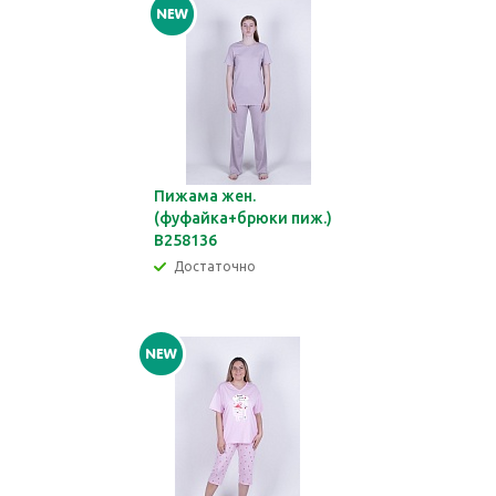
Пижама жен.
(фуфайка+брюки пиж.)
В258136
Достаточно