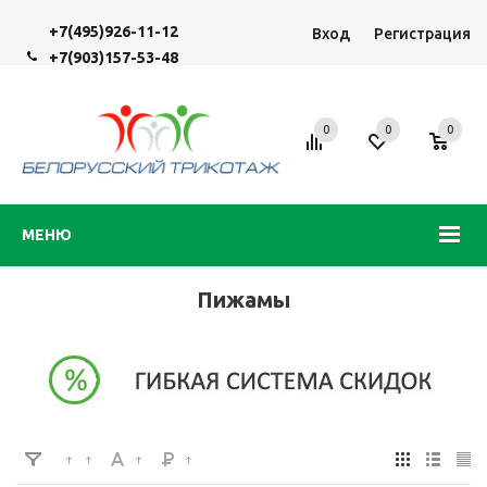
+7(495)926-11-12
Вход
Регистрация
+7(903)157-53-48
0
0
0
МЕНЮ
Пижамы