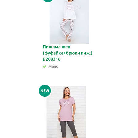
Пижама жен.
(фуфайка+брюки пиж.)
В208316
Мало