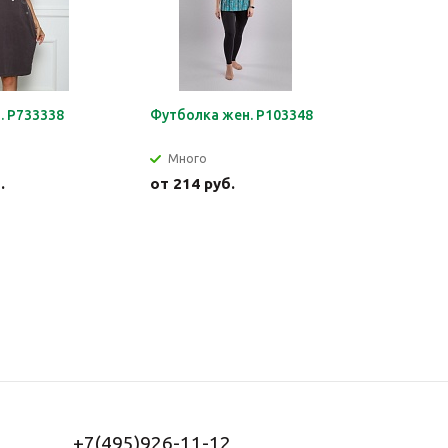
. Р733338
Футболка жен. Р103348
Халат жен
Много
Много
.
от
214 руб.
от
517 р
+7(495)926-11-12