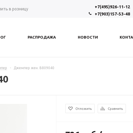
+7(495)926-11-12
пить в розницу
+7(903)157-53-48
ЛОГ
РАСПРОДАЖА
НОВОСТИ
КОНТ
мпер
-
Джемпер жен. В809040
40
Отложить
Сравнить