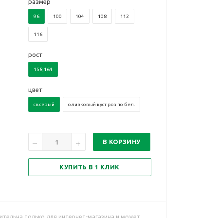
размер
96
100
104
108
112
116
рост
158,164
цвет
св.серый
оливковый куст роз по бел.
В КОРЗИНУ
КУПИТЬ В 1 КЛИК
ительна только для интернет-магазина и может