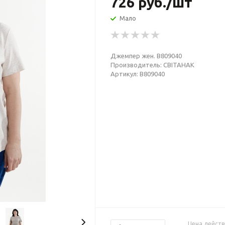
726
руб.
/шт
Мало
Джемпер жен. В809040
Производитель: СВIТАНАК
Артикул: В809040
Цена действ