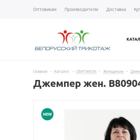
Оптовикам
Производители
Доставка
Ку
КАТА
Главная
-
Каталог
-
СВИТАНОК
-
Женщинам
-
Дже
Джемпер жен. В8090