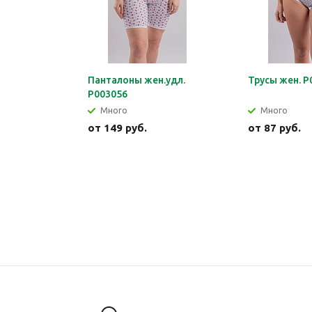
Панталоны жен.удл.
Трусы жен. Р
Р003056
Много
Много
от
149 руб.
от
87 руб.