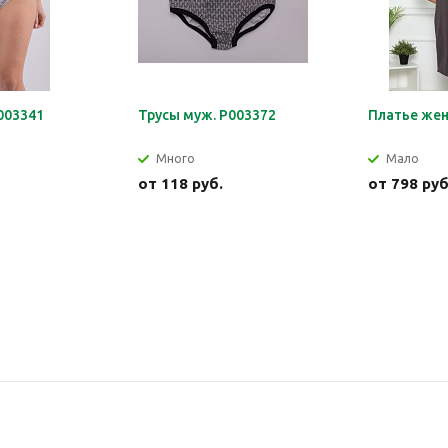
003341
Трусы муж. Р003372
Платье жен
Много
Мало
от
118 руб.
от
798 руб