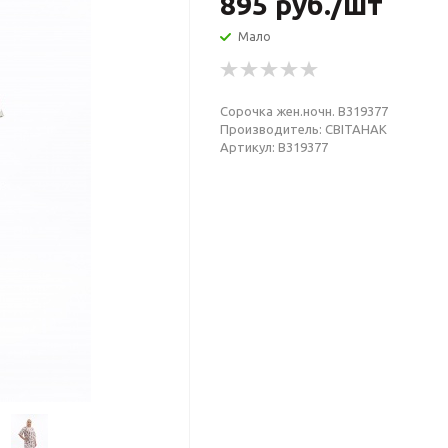
895
руб.
/шт
Мало
Сорочка жен.ночн. В319377
Производитель: СВIТАНАК
Артикул: В319377