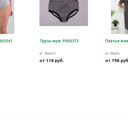
003341
Трусы муж. Р003372
Платье жен
Много
Мало
от
118 руб.
от
798 руб