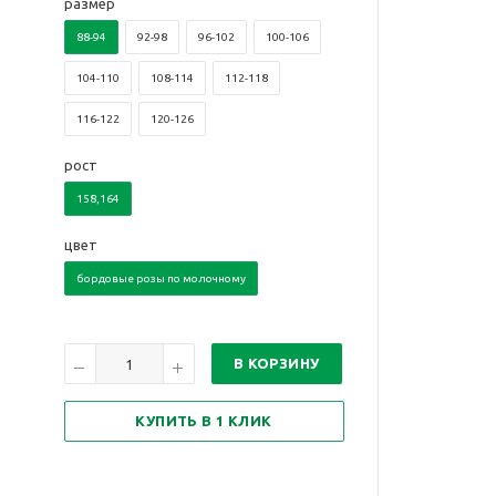
размер
88-94
92-98
96-102
100-106
104-110
108-114
112-118
116-122
120-126
рост
158,164
цвет
бордовые розы по молочному
В КОРЗИНУ
КУПИТЬ В 1 КЛИК