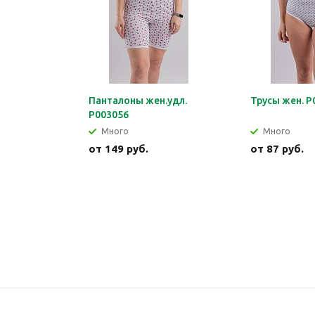
Панталоны жен.удл.
Трусы жен. Р
Р003056
Много
Много
от
149 руб.
от
87 руб.