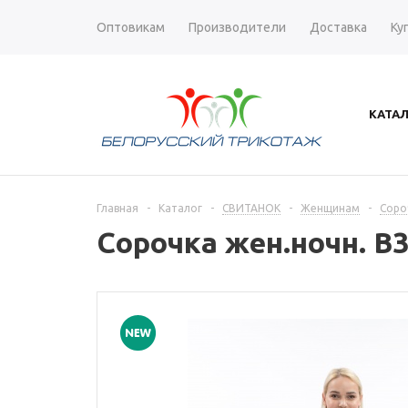
Оптовикам
Производители
Доставка
Ку
КАТА
Главная
-
Каталог
-
СВИТАНОК
-
Женщинам
-
Соро
Сорочка жен.ночн. В