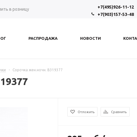
+7(495)926-11-12
пить в розницу
+7(903)157-53-48
ЛОГ
РАСПРОДАЖА
НОВОСТИ
КОНТ
чки
-
Сорочка жен.ночн. В319377
319377
Отложить
Сравнить