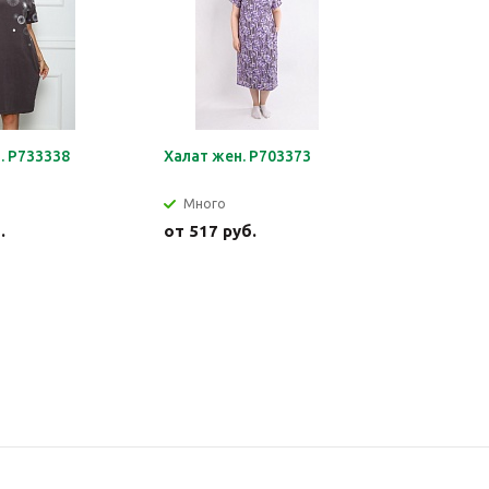
. Р733338
Халат жен. Р703373
Джемпер 
Много
Много
.
от
517 руб.
от
540 р