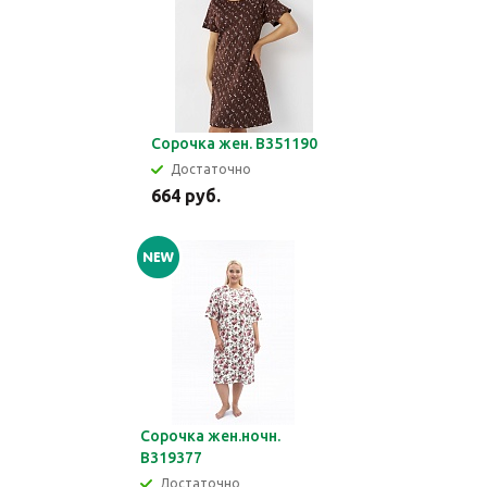
Сорочка жен. В351190
Достаточно
664 руб.
Сорочка жен.ночн.
В319377
Достаточно