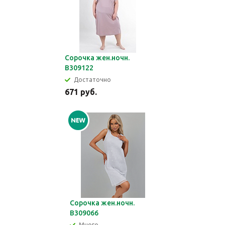
Сорочка жен.ночн.
В309122
Достаточно
671 руб.
Сорочка жен.ночн.
В309066
Много