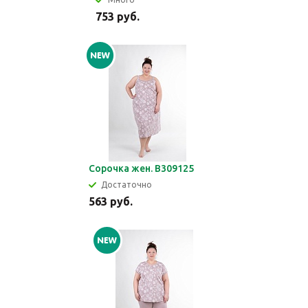
753 руб.
Сорочка жен. В309125
Достаточно
563 руб.