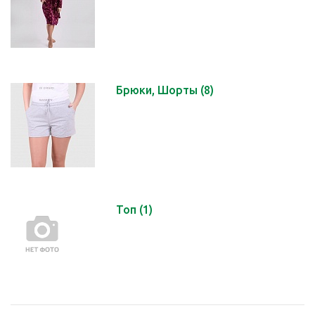
Брюки, Шорты
(8)
Топ
(1)