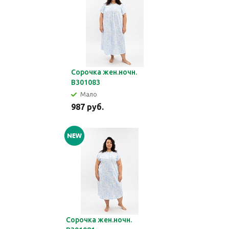
Сорочка жен.ночн.
В301083
Мало
987 руб.
Сорочка жен.ночн.