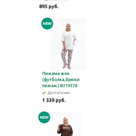
895 руб.
Пижама жен.
(футболка,брюки
пижам.) В219376
Достаточно
1 339 руб.