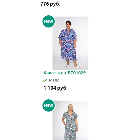
776 руб.
Халат жен. В701029
Мало
1 104 руб.