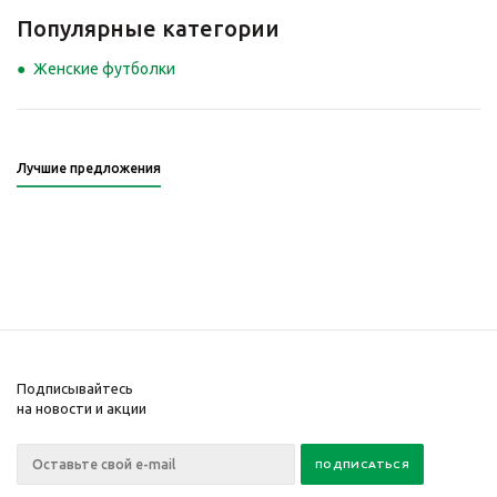
Популярные категории
Женские футболки
Лучшие предложения
Подписывайтесь
на новости и акции