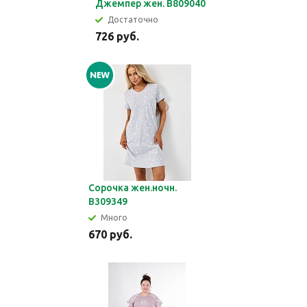
Джемпер жен. В809040
Достаточно
726 руб.
Сорочка жен.ночн.
В309349
Много
670 руб.