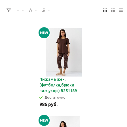
Пижама жен.
(футболка,брюки
пиж.укор.) В251189
Достаточно
986 руб.