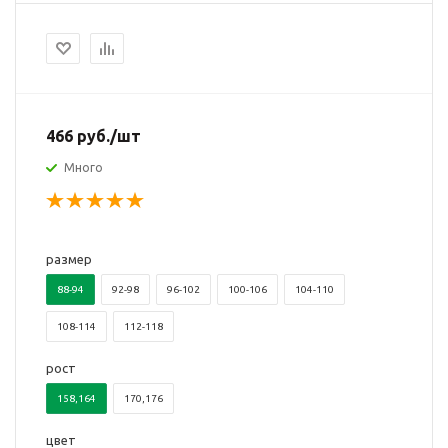
466
руб.
/шт
Много
размер
88-94
92-98
96-102
100-106
104-110
108-114
112-118
рост
158,164
170,176
цвет