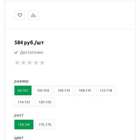
584
руб.
/шт
Достаточно
размер
96-102
100-106
104-110
108-114
112-118
116-122
120-126
рост
158,164
170,176
цвет