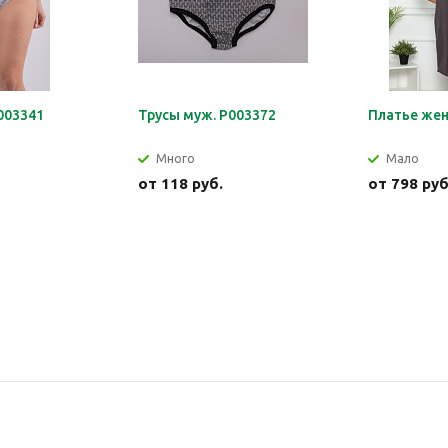
003341
Трусы муж. Р003372
Платье жен
Много
Мало
от
118 руб.
от
798 руб