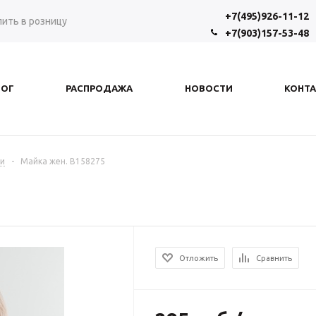
+7(495)926-11-12
пить в розницу
+7(903)157-53-48
ЛОГ
РАСПРОДАЖА
НОВОСТИ
КОНТ
и
-
Майка жен. В158275
Отложить
Сравнить