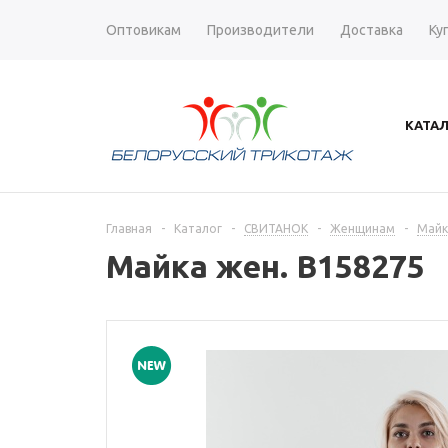
Оптовикам
Производители
Доставка
Ку
КАТА
Главная
-
Каталог
-
СВИТАНОК
-
Женщинам
-
Майк
Майка жен. В158275