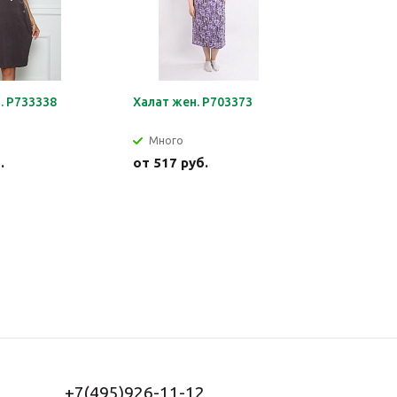
. Р733338
Халат жен. Р703373
Джемпер 
Много
Много
.
от
517 руб.
от
540 р
+7(495)926-11-12