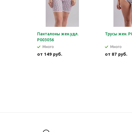
Панталоны жен.удл.
Трусы жен. Р
Р003056
Много
Много
от
149 руб.
от
87 руб.