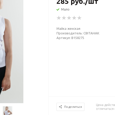
285
руб.
/шт
Мало
Майка женская
Производитель: СВIТАНАК
Артикул: В158275
Цена действ
Поделиться
отличаться 