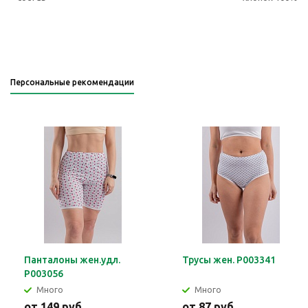
Персональные рекомендации
Панталоны жен.удл.
Трусы жен. Р003341
Р003056
Много
Много
от
149 руб.
от
87 руб.