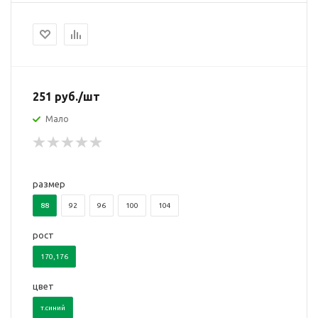
251
руб.
/шт
Мало
размер
88
92
96
100
104
рост
170,176
цвет
т.синий