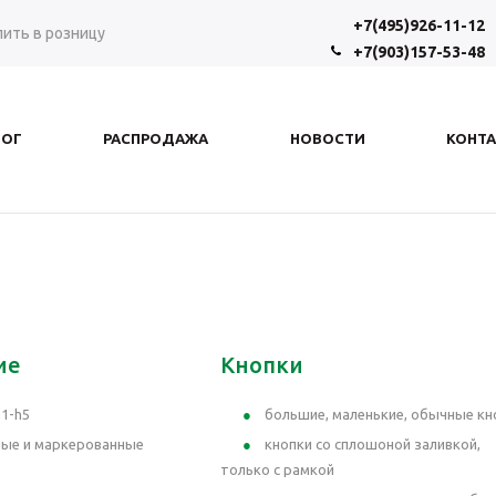
+7(495)926-11-12
пить в розницу
+7(903)157-53-48
ЛОГ
РАСПРОДАЖА
НОВОСТИ
КОНТ
ие
Кнопки
h1-h5
большие, маленькие, обычные кн
ные и маркерованные
кнопки со сплошоной заливкой,
только с рамкой