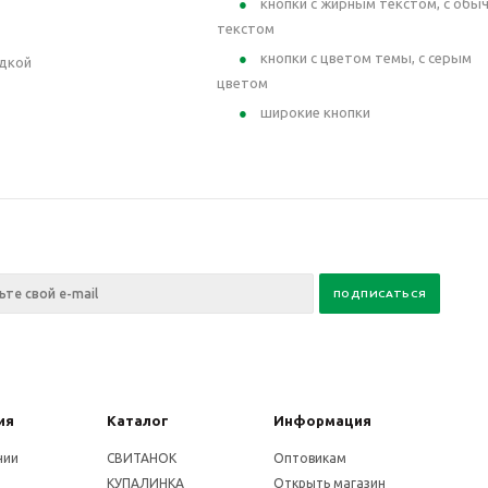
кнопки с жирным текстом, с обы
текстом
кнопки с цветом темы, с серым
идкой
цветом
широкие кнопки
ия
Каталог
Информация
нии
СВИТАНОК
Оптовикам
КУПАЛИНКА
Открыть магазин