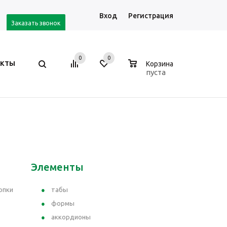
Вход
Регистрация
Заказать звонок
0
0
0
АКТЫ
Корзина
пуста
Элементы
опки
табы
формы
аккордионы