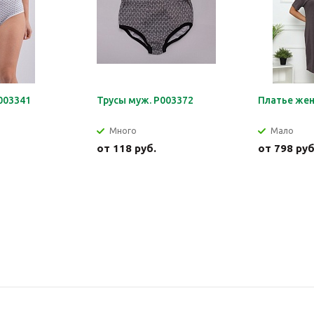
003341
Трусы муж. Р003372
Платье жен
Много
Мало
от
118 руб.
от
798 руб