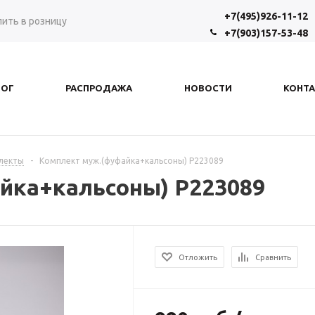
+7(495)926-11-12
пить в розницу
+7(903)157-53-48
ЛОГ
РАСПРОДАЖА
НОВОСТИ
КОНТ
лекты
-
Комплект муж.(фуфайка+кальсоны) Р223089
йка+кальсоны) Р223089
Отложить
Сравнить