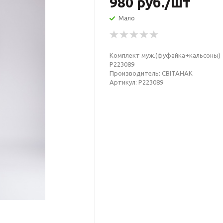
980
руб.
/шт
Мало
Комплект муж.(фуфайка+кальсоны)
Р223089
Производитель: СВIТАНАК
Артикул: Р223089