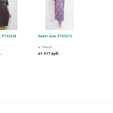
. Р733338
Халат жен. Р703373
Джемпер 
Много
Много
.
от
517 руб.
от
540 р