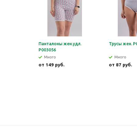
Панталоны жен.удл.
Трусы жен. Р
Р003056
Много
Много
от
149 руб.
от
87 руб.