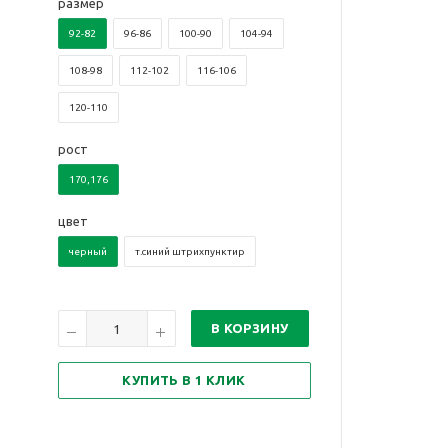
размер
92-82
96-86
100-90
104-94
108-98
112-102
116-106
120-110
рост
170,176
цвет
черный
т.синий штрихпунктир
В КОРЗИНУ
КУПИТЬ В 1 КЛИК