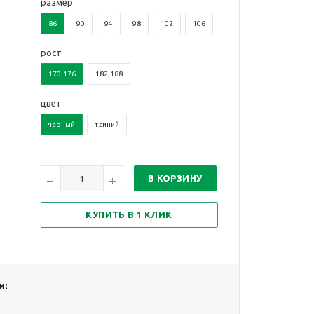
размер
86
90
94
98
102
106
рост
170,176
182,188
цвет
черный
т.синий
В КОРЗИНУ
КУПИТЬ В 1 КЛИК
и: