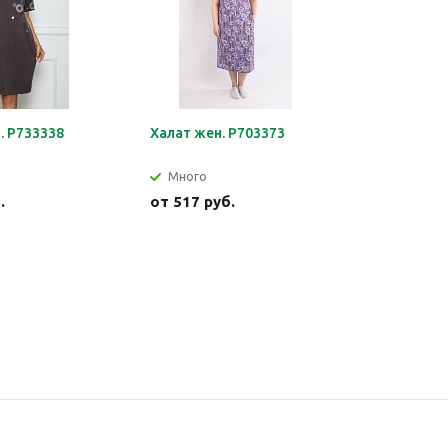
. Р733338
Халат жен. Р703373
Джемпер 
Много
Много
.
от
517 руб.
от
540 р