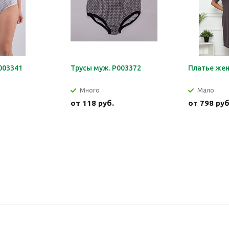
003341
Трусы муж. Р003372
Платье жен
Много
Мало
от
118 руб.
от
798 руб