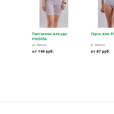
Панталоны жен.удл.
Трусы жен. Р
Р003056
Много
Много
от
149 руб.
от
87 руб.