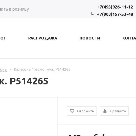
+7(495)926-11-12
пить в розницу
+7(903)157-53-48
ЛОГ
РАСПРОДАЖА
НОВОСТИ
КОНТ
соны
-
Кальсоны 'термо' муж. Р514265
ж. Р514265
Отложить
Сравнить