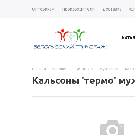
Оптовикам
Производители
Доставка
Ку
КАТА
Главная
-
Каталог
-
СВИТАНОК
-
Мужчинам
-
Каль
Кальсоны 'термо' му