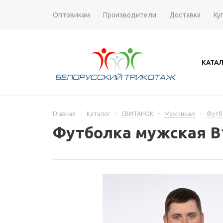
Оптовикам
Производители
Доставка
Ку
КАТА
Главная
-
Каталог
-
СВИТАНОК
-
Мужчинам
-
Футб
Футболка мужская В