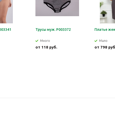
003341
Трусы муж. Р003372
Платье жен
Много
Мало
от
118 руб.
от
798 руб