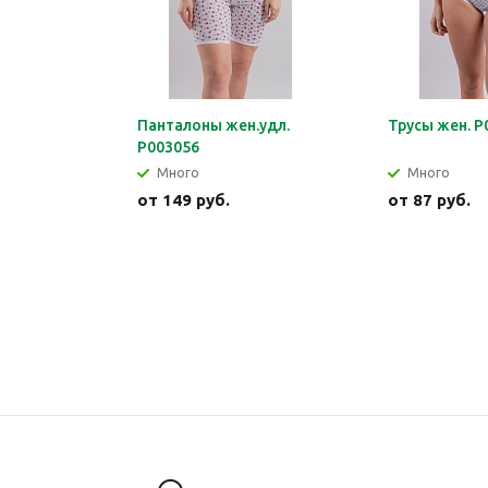
Панталоны жен.удл.
Трусы жен. Р
Р003056
Много
Много
от
149 руб.
от
87 руб.