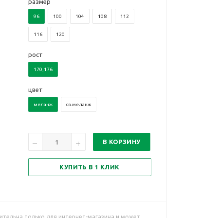
размер
96
100
104
108
112
116
120
рост
170,176
цвет
меланж
св.меланж
В КОРЗИНУ
КУПИТЬ В 1 КЛИК
ительна только для интернет-магазина и может