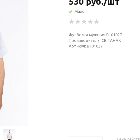
530
руб.
/шт
Мало
Футболка мужская В101027
Производитель: СВIТАНАК
Артикул: В101027
Цена действ