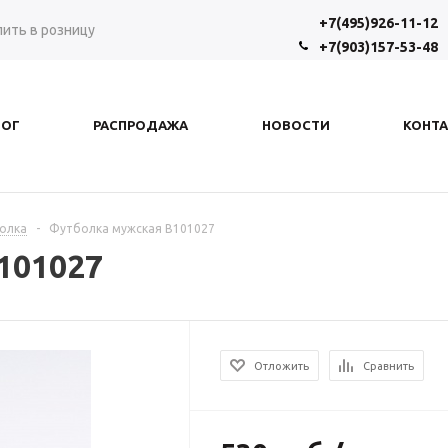
+7(495)926-11-12
пить в розницу
+7(903)157-53-48
ЛОГ
РАСПРОДАЖА
НОВОСТИ
КОНТ
олка
-
Футболка мужская В101027
101027
Отложить
Сравнить