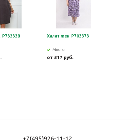
. Р733338
Халат жен. Р703373
Джемпер 
Много
Много
.
от
517 руб.
от
540 р
+7(495)926-11-12