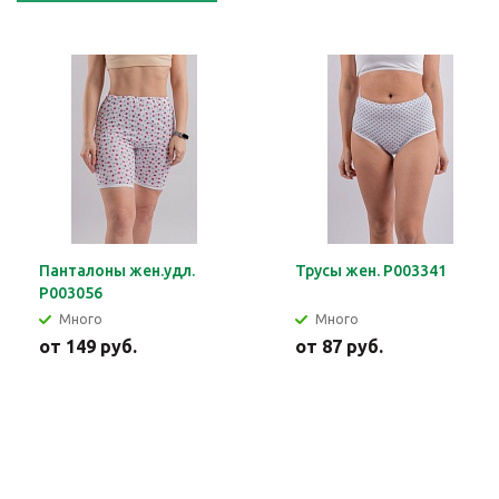
Панталоны жен.удл.
Трусы жен. Р003341
Р003056
Много
Много
от
149 руб.
от
87 руб.