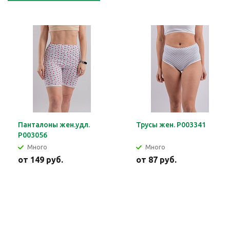
Панталоны жен.удл.
Трусы жен. Р003341
Р003056
Много
Много
от
149 руб.
от
87 руб.