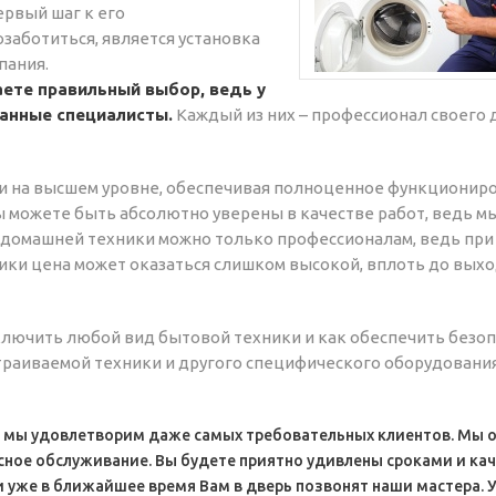
ервый шаг к его
озаботиться, является установка
пания.
аете правильный выбор, ведь у
анные специалисты.
Каждый из них – профессионал своего д
 на высшем уровне, обеспечивая полноценное функциониро
ы можете быть абсолютно уверены в качестве работ, ведь м
ж домашней техники можно только профессионалам, ведь при
и цена может оказаться слишком высокой, вплоть до выход
лючить любой вид бытовой техники и как обеспечить безоп
раиваемой техники и другого специфического оборудования
 и мы удовлетворим даже самых требовательных клиентов. Мы
исное обслуживание. Вы будете приятно удивлены сроками и ка
и уже в ближайшее время Вам в дверь позвонят наши мастера. 