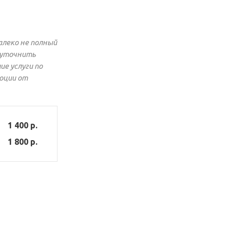
алеко не полный
и уточнить
е услуги по
оции от
1 400 р.
1 800 р.