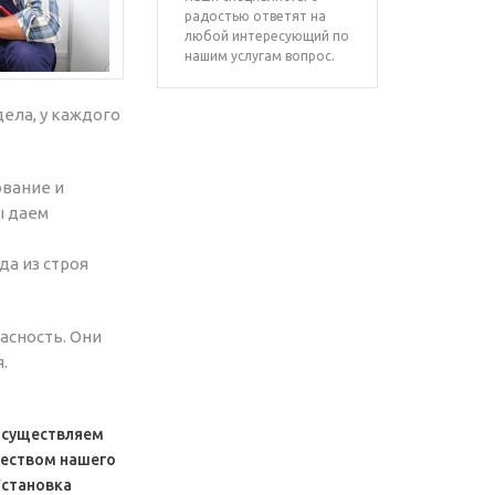
радостью ответят на
любой интересующий по
нашим услугам вопрос.
ела, у каждого
вание и
ы даем
а из строя
асность. Они
.
 осуществляем
чеством нашего
Установка