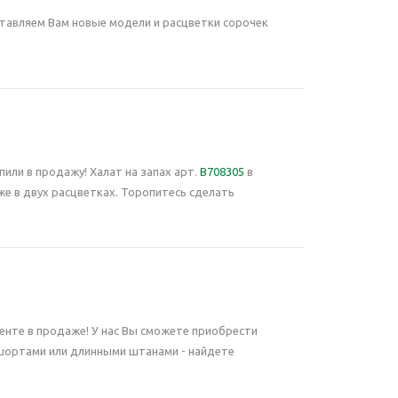
ставляем Вам новые модели и расцветки сорочек
или в продажу! Халат на запах арт.
В708305
в
е в двух расцветках. Торопитесь сделать
нте в продаже! У нас Вы сможете приобрести
 шортами или длинными штанами - найдете