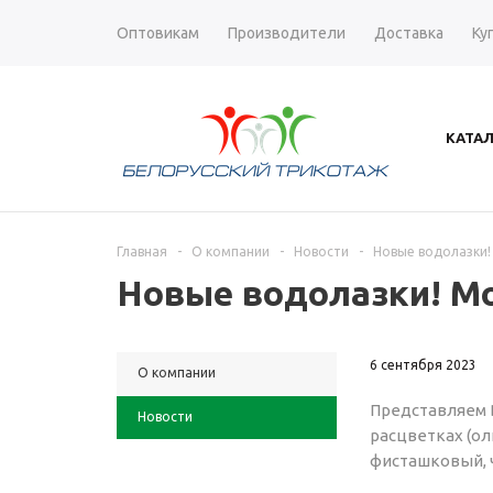
Оптовикам
Производители
Доставка
Ку
КАТА
Главная
-
О компании
-
Новости
-
Новые водолазки!
Новые водолазки! М
6 сентября 2023
О компании
Представляем 
Новости
расцветках (о
фисташковый, 