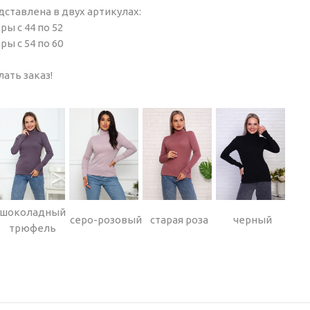
ставлена в двух артикулах:
ры с 44 по 52
ры с 54 по 60
ать заказ!
шоколадный
серо-розовый
старая роза
черный
трюфель