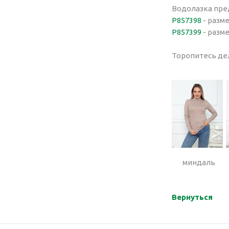
Водолазка пред
Р857398
- разме
Р857399
- разме
Торопитесь дел
миндаль
Вернуться