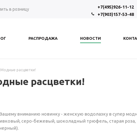
+7(495)926-11-12
пить в розницу
+7(903)157-53-48
ЛОГ
РАСПРОДАЖА
НОВОСТИ
КОНТ
 Модные расцветки!
одные расцветки!
Вашему вниманию новинку - женскую водолазку в супер мод
ливковый, серо-бежевый, шоколадный трюфель, старая роза,
черный).