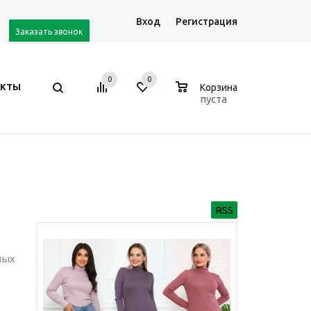
Вход
Регистрация
Заказать звонок
0
0
0
АКТЫ
Корзина
пуста
RSS
ных