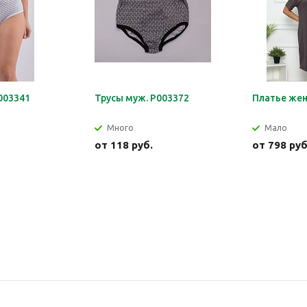
003341
Трусы муж. Р003372
Платье жен
Много
Мало
от
118 руб.
от
798 руб