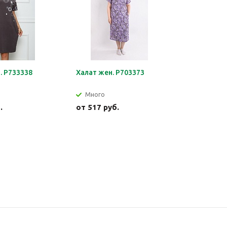
. Р733338
Халат жен. Р703373
Джемпер 
Много
Много
.
от
517 руб.
от
540 р