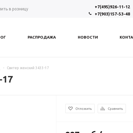
+7(495)926-11-12
пить в розницу
+7(903)157-53-48
ЛОГ
РАСПРОДАЖА
НОВОСТИ
КОНТ
р
-
Свитер женский 3433-17
-17
Отложить
Сравнить