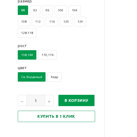
размер
88
92
96
100
104
108
112
116
120
124
128-118
рост
158,164
170,176
цвет
Св. бордовый
Кедр
В КОРЗИНУ
КУПИТЬ В 1 КЛИК