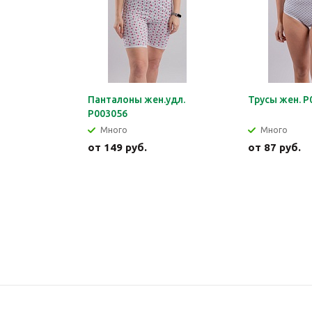
Панталоны жен.удл.
Трусы жен. Р
Р003056
Много
Много
от
149 руб.
от
87 руб.